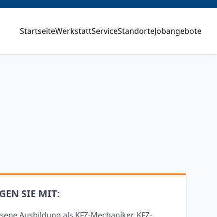
Startseite
Werkstatt
Service
Standorte
Jobangebote
GEN SIE MIT:
sene Ausbildung als KFZ-Mechaniker, KFZ-